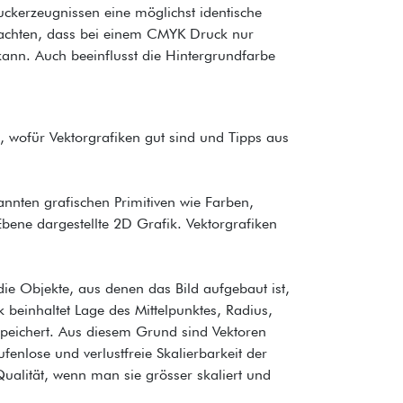
Druckerzeugnissen eine möglichst identische
beachten, dass bei einem CMYK Druck nur
kann. Auch beeinflusst die Hintergrundfarbe
 wofür Vektorgrafiken gut sind und Tipps aus
annten grafischen Primitiven wie Farben,
 Ebene dargestellte 2D Grafik. Vektorgrafiken
die Objekte, aus denen das Bild aufgebaut ist,
fik beinhaltet Lage des Mittelpunktes, Radius,
speichert. Aus diesem Grund sind Vektoren
tufenlose und verlustfreie Skalierbarkeit der
Qualität, wenn man sie grösser skaliert und