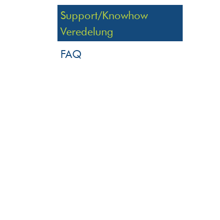
Support/Knowhow
Veredelung
FAQ