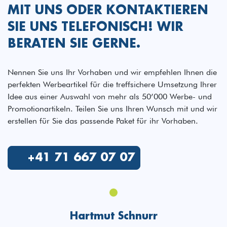
MIT UNS ODER KONTAKTIEREN
SIE UNS TELEFONISCH! WIR
BERATEN SIE GERNE.
Nennen Sie uns Ihr Vorhaben und wir empfehlen Ihnen die
perfekten Werbeartikel für die treffsichere Umsetzung Ihrer
Idee aus einer Auswahl von mehr als 50’000 Werbe- und
Promotionartikeln. Teilen Sie uns Ihren Wunsch mit und wir
erstellen für Sie das passende Paket für ihr Vorhaben.
+41 71 667 07 07
Edith Meier-Vonwil
Hartmut Schnurr
Fabian Stäheli
Birgit Fritschi
Birgit Fritschi
Guido Meier
Guido Meier