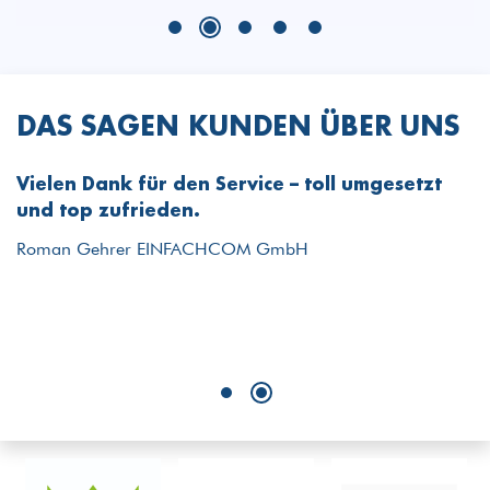
DAS SAGEN KUNDEN ÜBER UNS
Vielen Dank für den Service – toll umgesetzt
"
und top zufrieden.
a
r
L
Roman Gehrer EINFACHCOM GmbH
f
ü
B